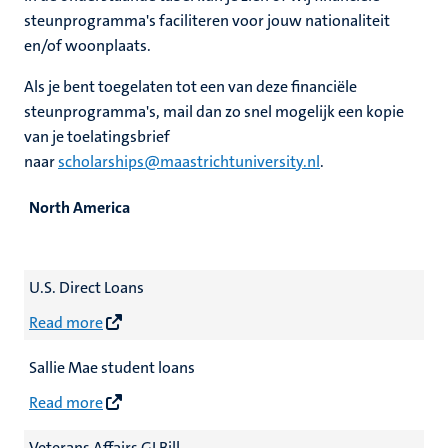
nleven
steunprogramma's faciliteren voor jouw nationaliteit
en/of woonplaats.
Als je bent toegelaten tot een van deze financiële
steunprogramma's, mail dan zo snel mogelijk een kopie
van je toelatingsbrief
naar
scholarships@maastrichtuniversity.nl
.
North America
U.S. Direct Loans
Read more
Sallie Mae student loans
Read more
Veterans Affairs GI Bill