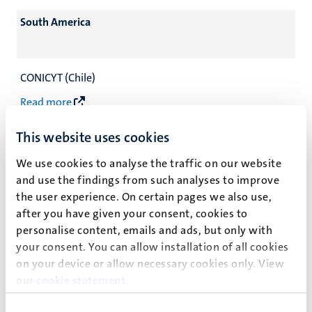
South America
CONICYT (Chile)
Read more
Colfuturo (Colombia)
This website uses cookies
Read more
We use cookies to analyse the traffic on our website
and use the findings from such analyses to improve
the user experience. On certain pages we also use,
after you have given your consent, cookies to
personalise content, emails and ads, but only with
South-East Asia
your consent. You can allow installation of all cookies
on your device or allow necessary cookies only. View
our
cookie statement
.
LPDP (Indonesia)