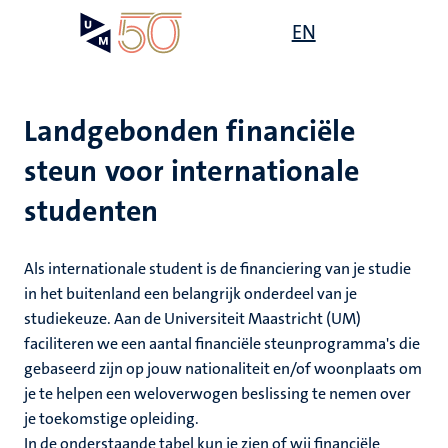
Overslaan
Open
EN
Search
My
en
UM
menu
on
naar
the
de
websit
inhoud
Landgebonden financiële
gaan
steun voor internationale
g
studenten
gen
ing
Als internationale student is de financiering van je studie
,
elden
in het buitenland een belangrijk onderdeel van je
ing
studiekeuze. Aan de Universiteit Maastricht (UM)
euning
elden
faciliteren we een aantal financiële steunprogramma's die
gebaseerd zijn op jouw nationaliteit en/of woonplaats om
ig
ing
je te helpen een weloverwogen beslissing te nemen over
je toekomstige opleiding.
en
ren
In de onderstaande tabel kun je zien of wij financiële