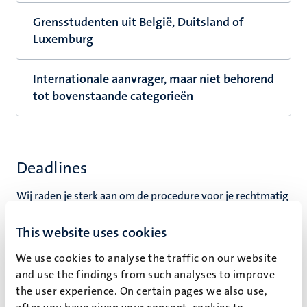
Grensstudenten uit België, Duitsland of
Luxemburg
Internationale aanvrager, maar niet behorend
tot bovenstaande categorieën
Deadlines
Wij raden je sterk aan om de procedure voor je rechtmatig
verblijf te starten, zodra je de e-mail van het UM Visa
Office ontvangt. In dit bericht staat duidelijk vermeld
This website uses cookies
welke deadline op jouw specifieke situatie van toepassing
We use cookies to analyse the traffic on our website
is. Voor veel situaties zijn de relevante deadlines ook
and use the findings from such analyses to improve
opgenomen in de bovenstaande opties.
the user experience. On certain pages we also use,