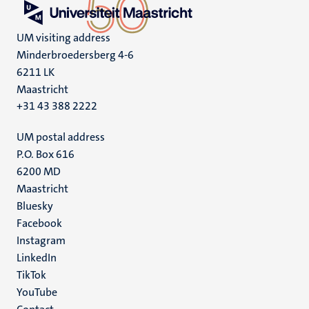
UM visiting address
Minderbroedersberg 4-6
6211 LK
Maastricht
+31 43 388 2222
UM postal address
P.O. Box 616
6200 MD
Maastricht
Social
Bluesky
Facebook
media
Instagram
LinkedIn
TikTok
YouTube