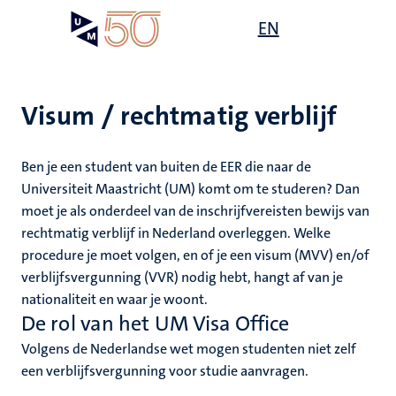
Overslaan
Open
EN
Search
My
en
UM
menu
on
naar
the
de
websit
inhoud
Visum / rechtmatig verblijf
gaan
g
Ben je een student van buiten de EER die naar de
gen
Universiteit Maastricht (UM) komt om te studeren? Dan
ing
moet je als onderdeel van de inschrijfvereisten bewijs van
rechtmatig verblijf in Nederland overleggen. Welke
,
elden
procedure je moet volgen, en of je een visum (MVV) en/of
ing
verblijfsvergunning (VVR) nodig hebt, hangt af van je
nationaliteit en waar je woont.
euning
elden
De rol van het UM Visa Office
ig
ing
Volgens de Nederlandse wet mogen studenten niet zelf
en
een verblijfsvergunning voor studie aanvragen.
ren