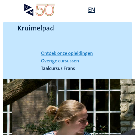
Overslaan
Open
EN
Search
My
en
UM
menu
on
naar
the
de
Kruimelpad
websit
inhoud
Home
gaan
...
Ontdek onze opleidingen
Overige cursussen
Taalcursus Frans