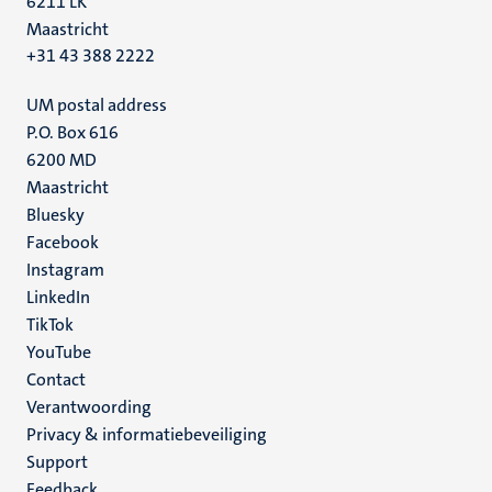
6211 LK
Maastricht
+31 43 388 2222
UM postal address
P.O. Box 616
6200 MD
Maastricht
Social
Bluesky
Facebook
media
Instagram
LinkedIn
TikTok
YouTube
Menu
Contact
Verantwoording
footer
Privacy & informatiebeveiliging
(NL)
Support
Feedback