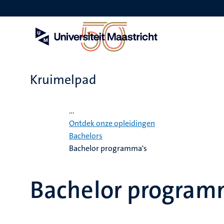
Overslaan
en
naar
de
inhoud
gaan
Kruimelpad
Home
...
Ontdek onze opleidingen
Bachelors
Bachelor programma's
Bachelor program