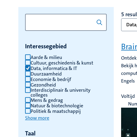
5 resu
Data,
Brai
Interessegebied
Aarde & milieu
Ontdek 
Cultuur, geschiedenis & kunst
Bekijk 
Data, informatica & IT
computa
Duurzaamheid
Economie & bedrijf
Engels
Gezondheid
Interdisciplinair & university
colleges
Voltijd
Mens & gedrag
Num
Natuur & biotechnologie
Politiek & maatschappij
Show more
Taal