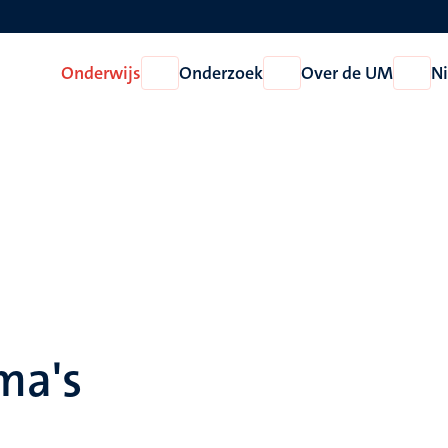
Onderwijs
Onderzoek
Over de UM
N
Open
Open
Open
Onderwijs
Onderzoek
Over
de
UM
ma's