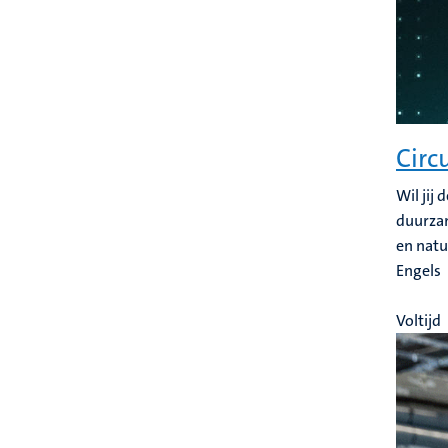
Circ
Wil jij
duurzam
en natu
Engels
Voltijd