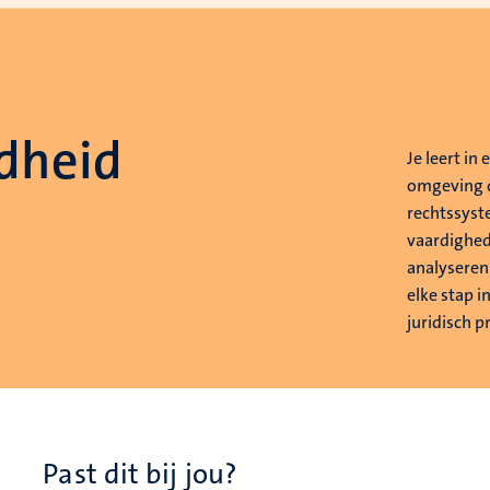
dheid
Je leert in
omgeving d
rechtssyst
vaardighed
analyseren 
elke stap 
juridisch p
Past dit bij jou?