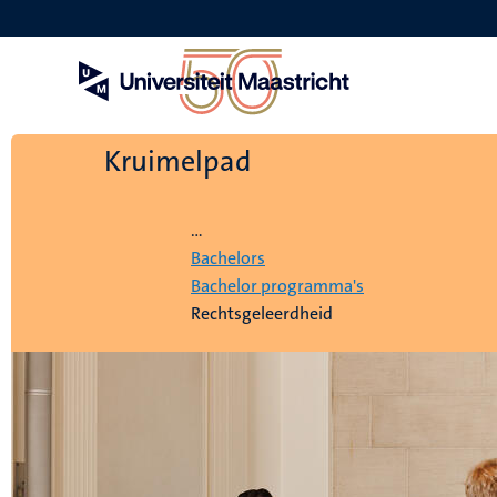
Overslaan
en
naar
de
inhoud
gaan
Kruimelpad
Home
...
Bachelors
Bachelor programma's
Rechtsgeleerdheid