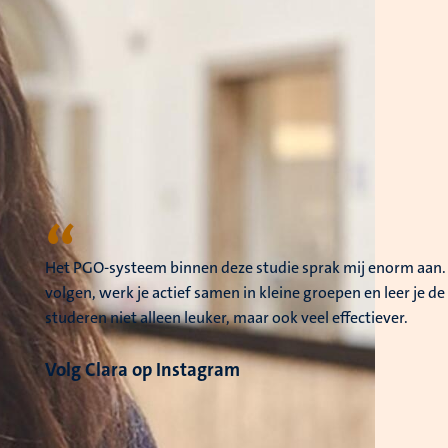
“
Het PGO-systeem binnen deze studie sprak mij enorm aan. In
volgen, werk je actief samen in kleine groepen en leer je d
studeren niet alleen leuker, maar ook veel effectiever.
Volg Clara op Instagram