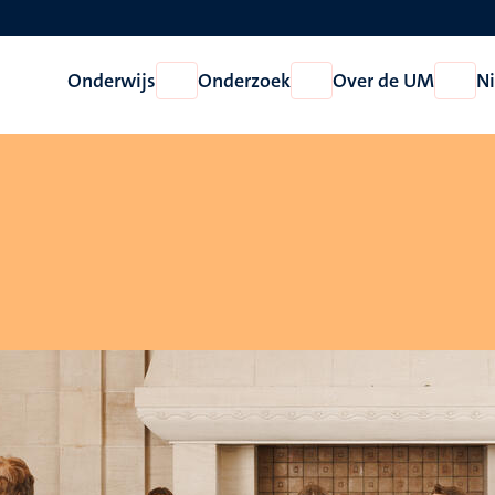
Onderwijs
Onderzoek
Over de UM
N
Open
Open
Open
Onderwijs
Onderzoek
Over
de
UM