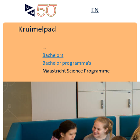
Overslaan
Open
EN
Search
My
en
UM
menu
on
naar
the
de
Kruimelpad
websit
inhoud
Home
gaan
...
Bachelors
Bachelor programma's
Maastricht Science Programme