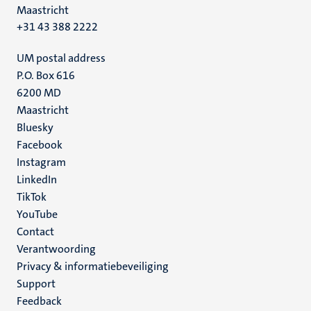
Maastricht
+31 43 388 2222
UM postal address
P.O. Box 616
6200 MD
Maastricht
Social
Bluesky
Facebook
media
Instagram
LinkedIn
TikTok
YouTube
Menu
Contact
Verantwoording
footer
Privacy & informatiebeveiliging
(NL)
Support
Feedback