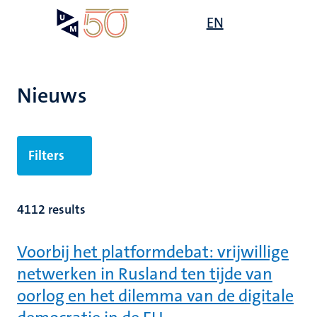
Overslaan
Open
EN
Search
My
en
UM
menu
on
naar
the
de
websit
inhoud
Nieuws
gaan
Filters
4112 results
Voorbij het platformdebat: vrijwillige
netwerken in Rusland ten tijde van
oorlog en het dilemma van de digitale