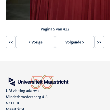
Paginering
Pagina 5 van 412
<<
< Vorige
Volgende >
>>
Eerste
Vorige
Volgende
Laatst
pagina
pagina
pagina
pagin
UM visiting address
Minderbroedersberg 4-6
6211 LK
Maastricht