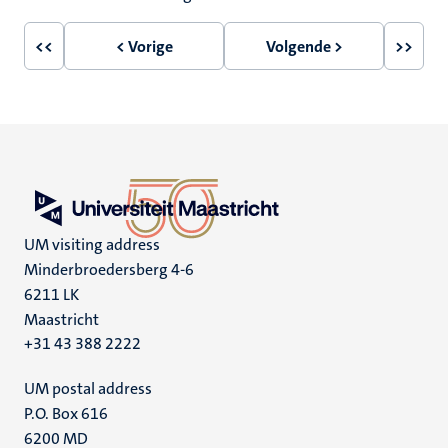
<<
< Vorige
Volgende >
>>
Eerste
Vorige
Volgende
Laatst
pagina
pagina
pagina
pagin
UM visiting address
Minderbroedersberg 4-6
6211 LK
Maastricht
+31 43 388 2222
UM postal address
P.O. Box 616
6200 MD