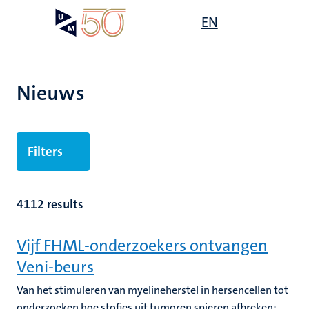
Overslaan
Open
EN
Search
My
en
UM
menu
on
naar
the
de
websit
inhoud
Nieuws
gaan
Filters
4112 results
Vijf FHML-onderzoekers ontvangen
Veni-beurs
Van het stimuleren van myelineherstel in hersencellen tot
onderzoeken hoe stofjes uit tumoren spieren afbreken: