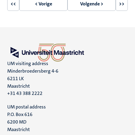
<<
< Vorige
Volgende >
>>
Eerste
Vorige
Volgende
Laatst
pagina
pagina
pagina
pagin
UM visiting address
Minderbroedersberg 4-6
6211 LK
Maastricht
+31 43 388 2222
UM postal address
P.O. Box 616
6200 MD
Maastricht