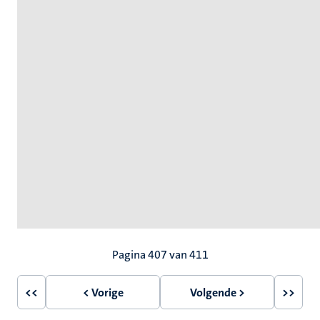
Paginering
Pagina 407 van 411
<<
< Vorige
Volgende >
>>
Eerste
Vorige
Volgende
Laatst
pagina
pagina
pagina
pagin