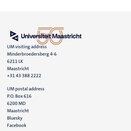
UM visiting address
Minderbroedersberg 4-6
6211 LK
Maastricht
+31 43 388 2222
UM postal address
P.O. Box 616
6200 MD
Maastricht
Social
Bluesky
Facebook
media