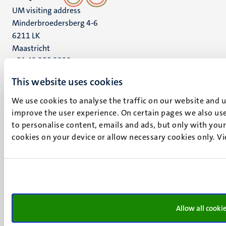
UM visiting address
Minderbroedersberg 4-6
6211 LK
Maastricht
+31 43 388 2222
This website uses cookies
UM postal address
P.O. Box 616
We use cookies to analyse the traffic on our website and 
6200 MD
improve the user experience. On certain pages we also use
Maastricht
to personalise content, emails and ads, but only with your 
Social
Bluesky
cookies on your device or allow necessary cookies only. V
Facebook
media
Instagram
LinkedIn
TikTok
YouTube
Menu
Allow all cooki
Contact
Verantwoording