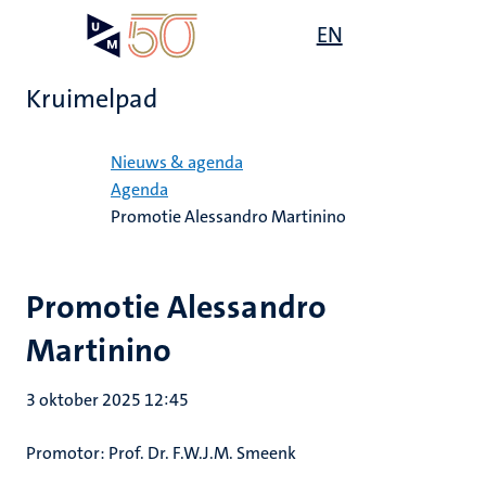
Overslaan
Open
EN
Search
My
en
UM
menu
on
naar
the
Kruimelpad
de
websit
inhoud
Home
gaan
Nieuws & agenda
Agenda
Promotie Alessandro Martinino
Promotie Alessandro
Martinino
3 oktober 2025 12:45
Promotor: Prof. Dr. F.W.J.M. Smeenk