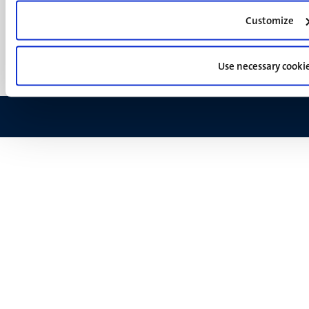
footer
Privacy & informatiebeveiliging
(NL)
Customize
Support
Feedback
Use necessary cooki