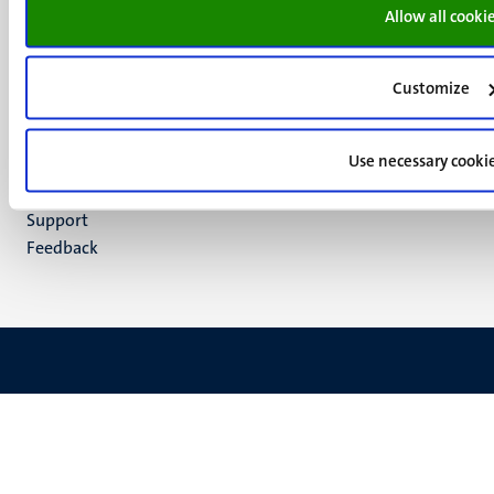
media
Allow all cooki
Instagram
LinkedIn
TikTok
Customize
YouTube
Menu
Contact
Use necessary cooki
Verantwoording
footer
Privacy & informatiebeveiliging
(NL)
Support
Feedback