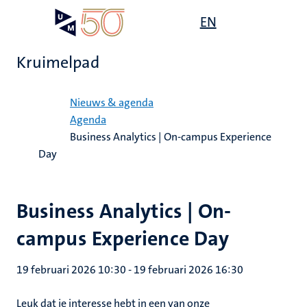
Overslaan
Open
EN
Search
My
en
UM
menu
on
naar
the
Kruimelpad
de
websit
inhoud
Home
gaan
Nieuws & agenda
Agenda
Business Analytics | On-campus Experience
Day
Business Analytics | On-
campus Experience Day
19 februari 2026 10:30
-
19 februari 2026 16:30
Leuk dat je interesse hebt in een van onze