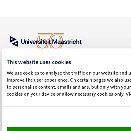
UM visiting address
Minderbroedersberg 4-6
This website uses cookies
6211 LK
We use cookies to analyse the traffic on our website and 
Maastricht
improve the user experience. On certain pages we also use
+31 43 388 2222
to personalise content, emails and ads, but only with your 
cookies on your device or allow necessary cookies only. V
UM postal address
P.O. Box 616
6200 MD
Maastricht
Social
Bluesky
Facebook