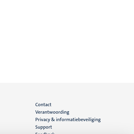
Menu
Contact
Verantwoording
footer
Privacy & informatiebeveiliging
Support
(NL)