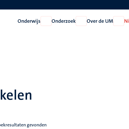
Onderwijs
Onderzoek
Over de UM
N
Open
Open
Open
Onderwijs
Onderzoek
Over
de
UM
ikelen
oekresultaten gevonden