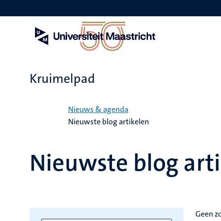
Overslaan
en
naar
de
inhoud
gaan
Kruimelpad
Home
Nieuws & agenda
Nieuwste blog artikelen
Nieuwste blog art
Geen z