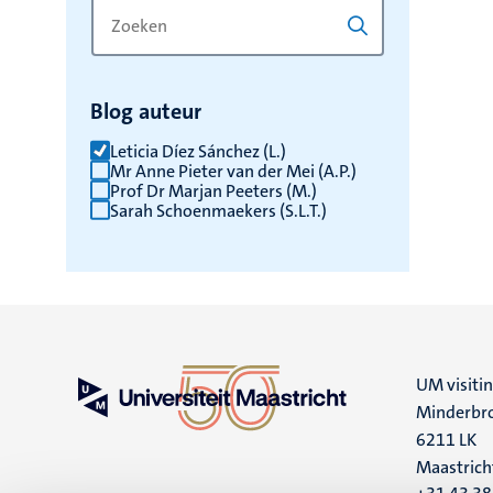
Zoek
Typ
op
een
trefwoord
trefwoord
om
Blog auteur
de
resultaten
Leticia Díez Sánchez (L.)
Mr Anne Pieter van der Mei (A.P.)
te
Prof Dr Marjan Peeters (M.)
vernieuwen
Sarah Schoenmaekers (S.L.T.)
UM visiti
Minderbro
6211 LK
Maastrich