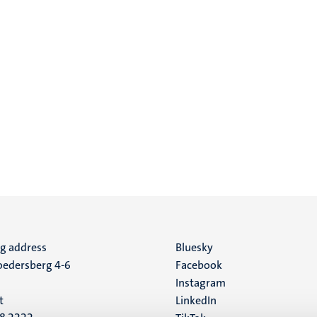
ng address
Social
Bluesky
edersberg 4-6
Facebook
media
Instagram
t
LinkedIn