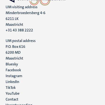
UM visiting address
Minderbroedersberg 4-6
6211 LK
Maastricht
+31 43 388 2222
UM postal address
P.O. Box 616
6200 MD
Maastricht
Social
Bluesky
Facebook
media
Instagram
LinkedIn
TikTok
YouTube
Menu
Contact