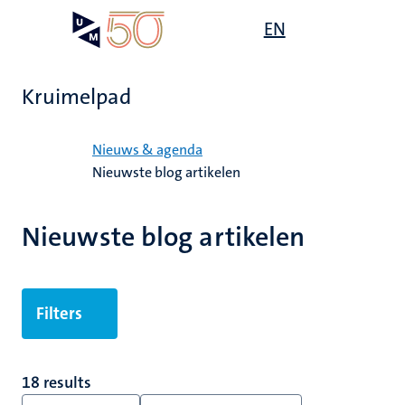
Overslaan
Open
EN
Search
My
en
UM
menu
on
naar
the
de
websit
Kruimelpad
inhoud
gaan
Home
Nieuws & agenda
Nieuwste blog artikelen
Nieuwste blog artikelen
Filters
18 results