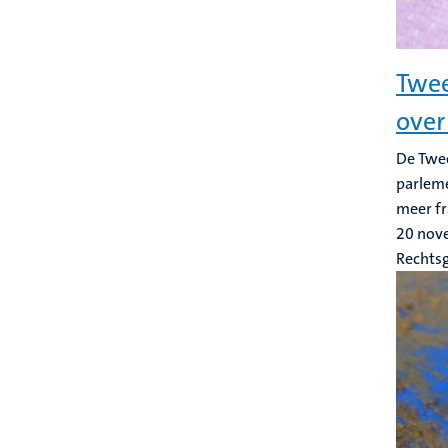
Twee
over
De Twee
parleme
meer fr
20 nov
Rechts