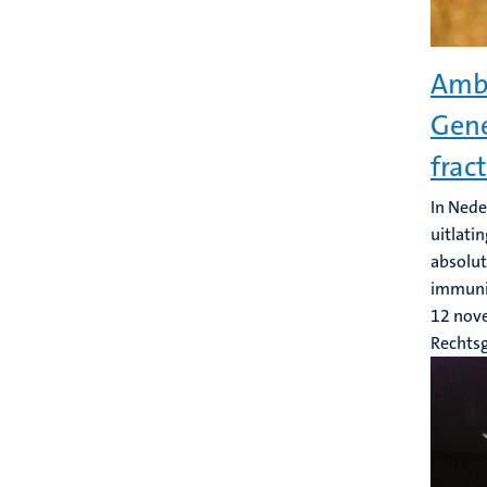
Ambt
Gene
frac
In Nede
uitlati
absolut
immunit
12 nov
Rechts