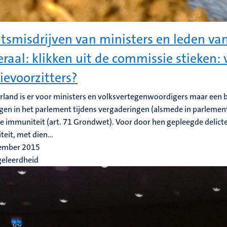
smisdrijven van ministers en leden van
raal: klikken uit de commissie stieken: 
tievoorzitters?
rland is er voor ministers en volksvertegenwoordigers maar een 
ngen in het parlement tijdens vergaderingen (alsmede in parlemen
e immuniteit (art. 71 Grondwet). Voor door hen gepleegde delict
eit, met dien...
ember 2015
geleerdheid