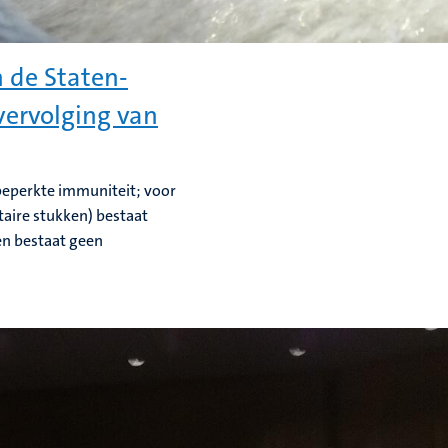
 de Staten-
vervolging van
beperkte immuniteit; voor
taire stukken) bestaat
en bestaat geen