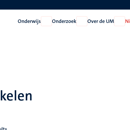
Onderwijs
Onderzoek
Over de UM
N
Open
Open
Open
Onderwijs
Onderzoek
Over
de
UM
ikelen
ults