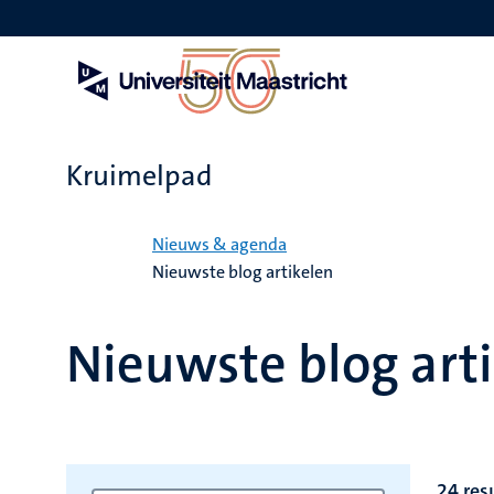
Overslaan
en
naar
de
inhoud
gaan
Kruimelpad
Home
Nieuws & agenda
Nieuwste blog artikelen
Nieuwste blog art
24 res