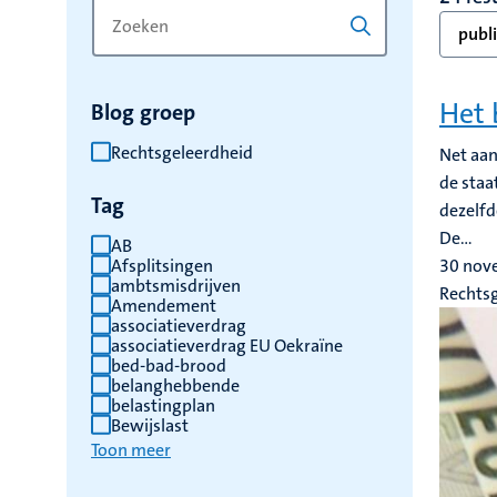
Zoek
Typ
publi
op
een
trefwoord
trefwoord
om
Het 
Blog groep
de
resultaten
Rechtsgeleerdheid
Net aan
te
de staa
Tag
vernieuwen
dezelfd
De...
AB
Afsplitsingen
30 nov
ambtsmisdrijven
Rechts
Amendement
associatieverdrag
associatieverdrag EU Oekraïne
bed-bad-brood
belanghebbende
belastingplan
Bewijslast
Toon meer