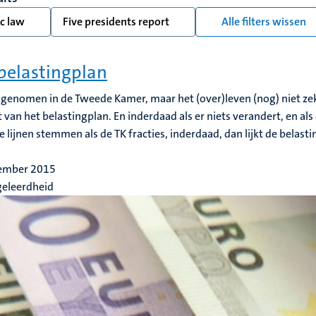
c law
Five presidents report
Alle filters wissen
belastingplan
genomen in de Tweede Kamer, maar het (over)leven (nog) niet zeke
t van het belastingplan. En inderdaad als er niets verandert, en als 
e lijnen stemmen als de TK fracties, inderdaad, dan lijkt de belast
ember 2015
geleerdheid