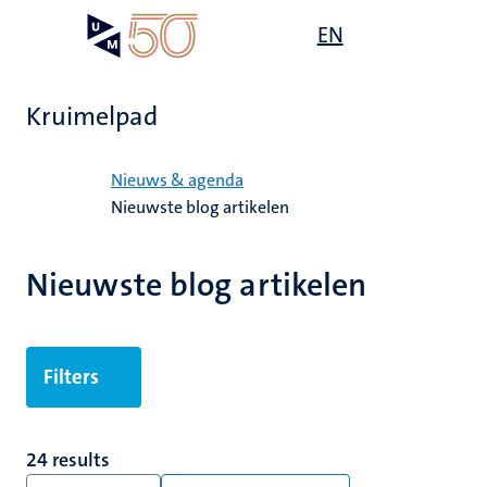
Overslaan
Open
EN
Search
My
en
UM
menu
on
naar
the
de
websit
Kruimelpad
inhoud
gaan
Home
Nieuws & agenda
Nieuwste blog artikelen
Nieuwste blog artikelen
Filters
24 results