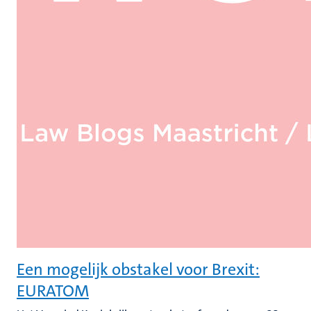
Een mogelijk obstakel voor Brexit:
EURATOM