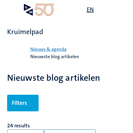
Overslaan
Open
EN
Search
My
en
UM
menu
on
naar
the
de
websit
Kruimelpad
inhoud
gaan
Home
Nieuws & agenda
Nieuwste blog artikelen
Nieuwste blog artikelen
Filters
24 results