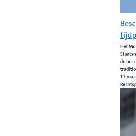
Besc
tijd
Het Mon
Staats
de besc
traditio
17 maa
Rechts