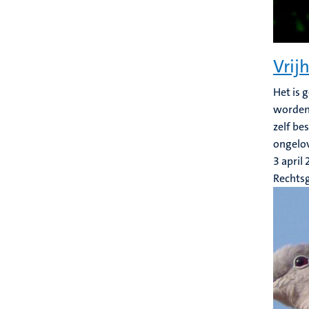
Vrij
Het is 
worden 
zelf be
ongelov
3 april
Rechts