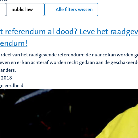
public law
Alle filters wissen
et referendum al dood? Leve het raadge
rendum!
rdeel van het raadgevende referendum: de nuance kan worden ge
even en er kan achteraf worden recht gedaan aan de geschakeerd
tanders.
l 2018
geleerdheid