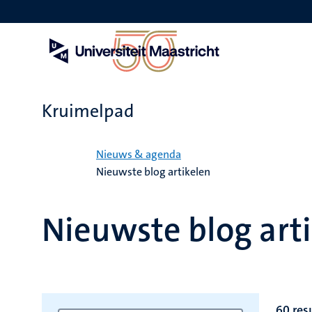
Overslaan
en
naar
de
inhoud
gaan
Kruimelpad
Home
Nieuws & agenda
Nieuwste blog artikelen
Nieuwste blog art
60 res