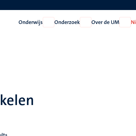
Onderwijs
Onderzoek
Over de UM
N
Open
Open
Open
Onderwijs
Onderzoek
Over
de
UM
ikelen
ults