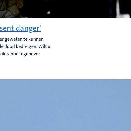
esent danger’
rder geweten te kunnen
de dood bedreigen. Wilt u
tolerantie tegenover