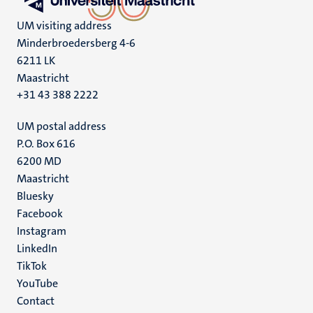
UM visiting address
Minderbroedersberg 4-6
6211 LK
Maastricht
+31 43 388 2222
UM postal address
P.O. Box 616
6200 MD
Maastricht
Social
Bluesky
Facebook
media
Instagram
LinkedIn
TikTok
YouTube
Menu
Contact