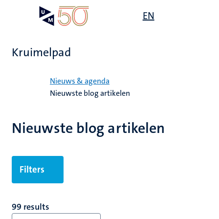
Overslaan
Open
EN
Search
My
en
UM
menu
on
naar
the
de
websit
Kruimelpad
inhoud
gaan
Home
Nieuws & agenda
Nieuwste blog artikelen
Nieuwste blog artikelen
Filters
99 results