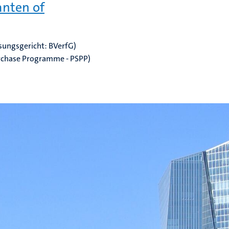
anten of
sungsgericht: BVerfG)
rchase Programme - PSPP)