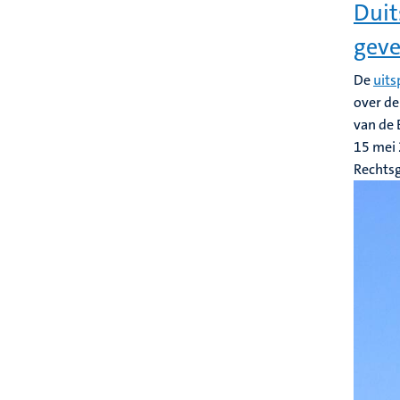
Duit
geve
De
uits
over d
van de 
15 mei
Rechts