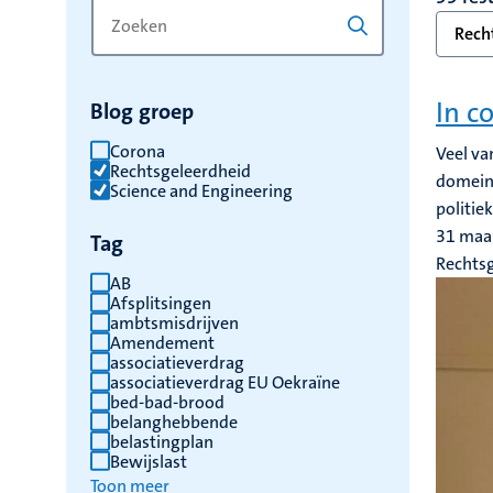
Zoek
Typ
Rech
op
een
trefwoord
trefwoord
om
In c
Blog groep
de
resultaten
Corona
Veel va
Rechtsgeleerdheid
te
domein 
Science and Engineering
vernieuwen
politie
31 maa
Tag
Rechts
AB
Afsplitsingen
ambtsmisdrijven
Amendement
associatieverdrag
associatieverdrag EU Oekraïne
bed-bad-brood
belanghebbende
belastingplan
Bewijslast
Toon meer