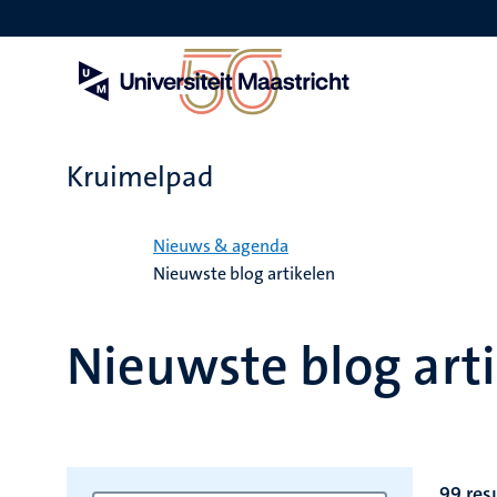
Overslaan
en
naar
de
inhoud
gaan
Kruimelpad
Home
Nieuws & agenda
Nieuwste blog artikelen
Nieuwste blog art
99 res