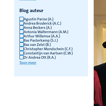
Blog auteur
Agustin Parise (A.)
Andrea Broderick (A.C.)
Anna Beckers (A.)
Antonia Waltermann (A.M.)
Arthur Willemse (A.A.)
Bas Pasterkamp (S.J.)
Bas van Zelst (B.)
Christopher Mondschein (C.F.)
Constantijn van Aartsen (C.W.)
Dr Andrea Ott (R.A.)
Toon meer