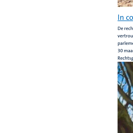
In c
De rech
vertrou
parleme
30 maa
Rechts