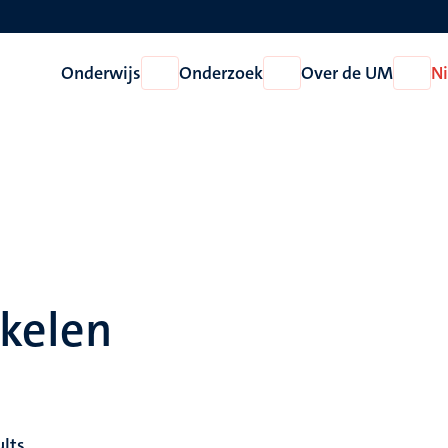
Onderwijs
Onderzoek
Over de UM
N
Open
Open
Open
Onderwijs
Onderzoek
Over
de
UM
ikelen
ults