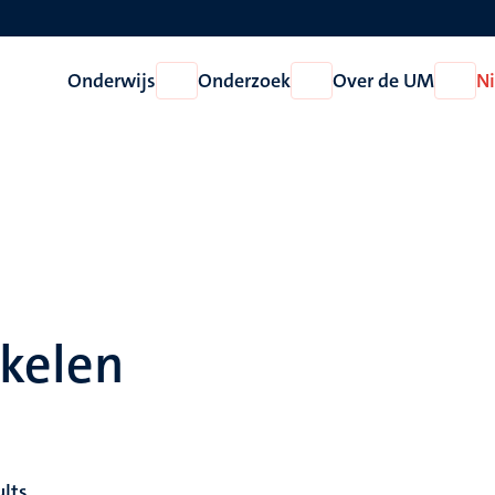
Onderwijs
Onderzoek
Over de UM
N
Open
Open
Open
Onderwijs
Onderzoek
Over
de
UM
ikelen
ults