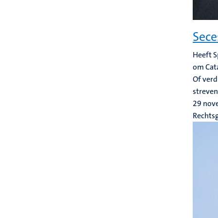
Sece
Heeft S
om Cata
Of verd
streven 
29 nov
Rechts