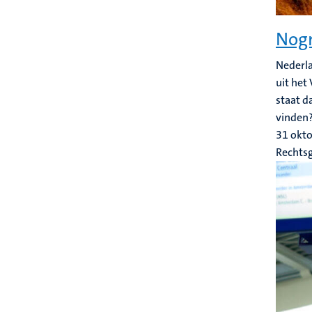
Nogm
Nederla
uit het
staat d
vinden
31 okt
Rechts