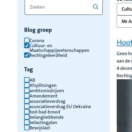
Zoek
Typ
Cult
op
een
trefwoord
trefwoord
Mr An
om
Blog groep
de
resultaten
Corona
Hoof
Cultuur- en
te
Maatschappijwetenschappen
Geen ho
vernieuwen
Rechtsgeleerdheid
aan de 
4 dece
Tag
Rechts
AB
Afsplitsingen
ambtsmisdrijven
Amendement
associatieverdrag
associatieverdrag EU Oekraïne
bed-bad-brood
belanghebbende
belastingplan
Bewijslast