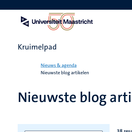
Overslaan
en
naar
de
inhoud
gaan
Kruimelpad
Home
Nieuws & agenda
Nieuwste blog artikelen
Nieuwste blog art
38 res