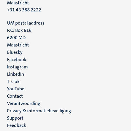
Maastricht
+31 43 388 2222
UM postal address
P.O. Box 616
6200 MD
Maastricht
Social
Bluesky
Facebook
media
Instagram
LinkedIn
TikTok
YouTube
Menu
Contact
Verantwoording
footer
Privacy & informatiebeveiliging
(NL)
Support
Feedback