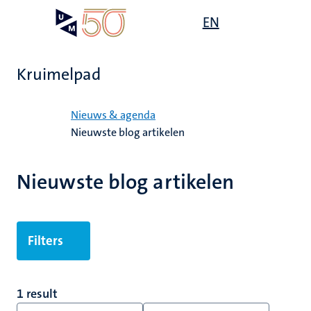
Overslaan
Open
EN
Search
My
en
UM
menu
on
naar
the
de
websit
Kruimelpad
inhoud
gaan
Home
Nieuws & agenda
Nieuwste blog artikelen
Nieuwste blog artikelen
Filters
1 result