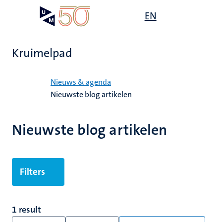
Overslaan
Open
EN
Search
My
en
UM
menu
on
naar
the
de
websit
Kruimelpad
inhoud
gaan
Home
Nieuws & agenda
Nieuwste blog artikelen
Nieuwste blog artikelen
Filters
1 result