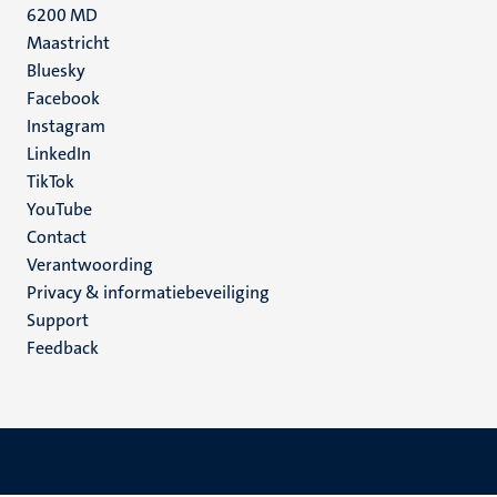
6200 MD
Maastricht
Social
Bluesky
Facebook
media
Instagram
LinkedIn
TikTok
YouTube
Menu
Contact
Verantwoording
footer
Privacy & informatiebeveiliging
(NL)
Support
Feedback