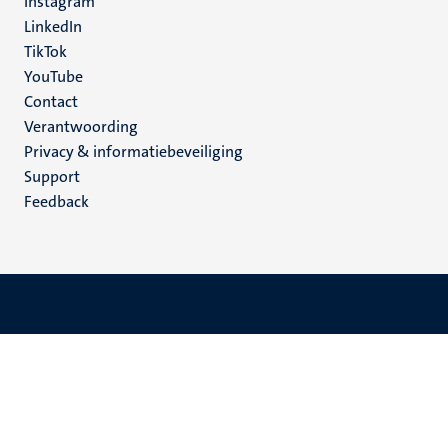
Instagram
LinkedIn
TikTok
YouTube
Menu
Contact
Verantwoording
footer
Privacy & informatiebeveiliging
(NL)
Support
Feedback