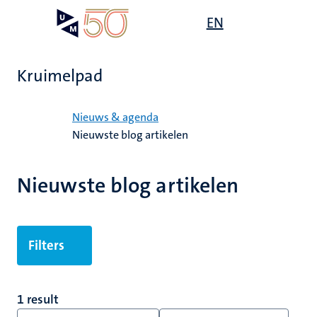
Overslaan
Open
EN
Search
My
en
UM
menu
on
naar
the
de
websit
Kruimelpad
inhoud
gaan
Home
Nieuws & agenda
Nieuwste blog artikelen
Nieuwste blog artikelen
Filters
1 result