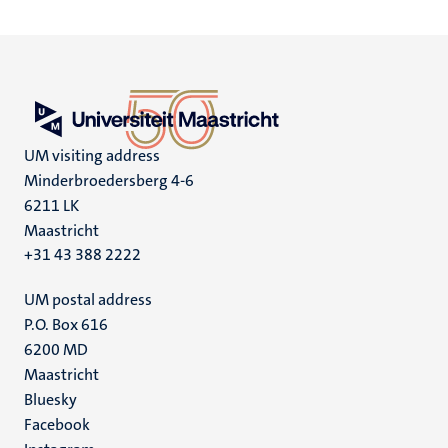
UM visiting address
Minderbroedersberg 4-6
6211 LK
Maastricht
+31 43 388 2222
UM postal address
P.O. Box 616
6200 MD
Maastricht
Social
Bluesky
Facebook
media