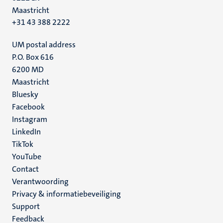
Maastricht
+31 43 388 2222
UM postal address
P.O. Box 616
6200 MD
Maastricht
Social
Bluesky
Facebook
media
Instagram
LinkedIn
TikTok
YouTube
Menu
Contact
Verantwoording
footer
Privacy & informatiebeveiliging
(NL)
Support
Feedback