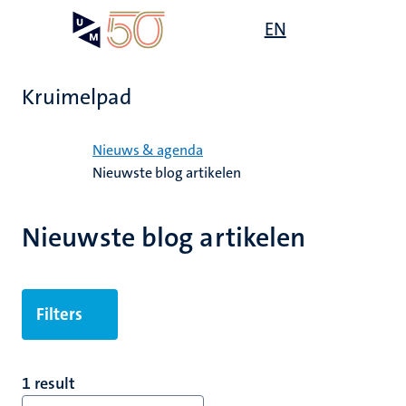
Overslaan
Open
EN
Search
My
en
UM
menu
on
naar
the
de
websit
Kruimelpad
inhoud
gaan
Home
Nieuws & agenda
Nieuwste blog artikelen
Nieuwste blog artikelen
Filters
1 result