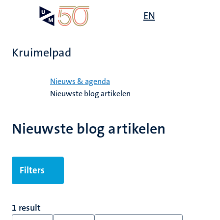
Overslaan
Open
EN
Search
My
en
UM
menu
on
naar
the
de
websit
Kruimelpad
inhoud
gaan
Home
Nieuws & agenda
Nieuwste blog artikelen
Nieuwste blog artikelen
Filters
1 result