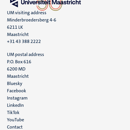
UM visiting address
Minderbroedersberg 4-6
6211 LK
Maastricht
+31 43 388 2222
UM postal address
P.O. Box 616
6200 MD
Maastricht
Social
Bluesky
Facebook
media
Instagram
LinkedIn
TikTok
YouTube
Menu
Contact