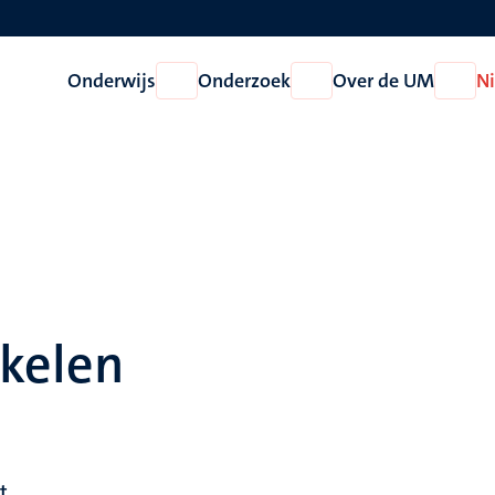
Onderwijs
Onderzoek
Over de UM
N
Open
Open
Open
Onderwijs
Onderzoek
Over
de
UM
ikelen
t