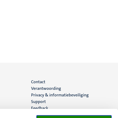
Menu
Contact
Verantwoording
footer
Privacy & informatiebeveiliging
Support
(NL)
Feedback