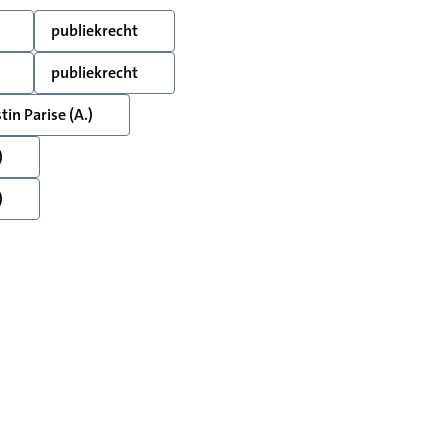
publiekrecht
publiekrecht
tin Parise (A.)
)
)