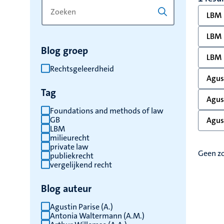
Zoek
Typ
LBM
op
een
trefwoord
trefwoord
LBM
om
Blog groep
de
LBM
resultaten
Rechtsgeleerdheid
Agust
te
Tag
vernieuwen
Agust
Foundations and methods of law
GB
Agust
LBM
milieurecht
private law
Geen z
publiekrecht
vergelijkend recht
Blog auteur
Agustin Parise (A.)
Antonia Waltermann (A.M.)