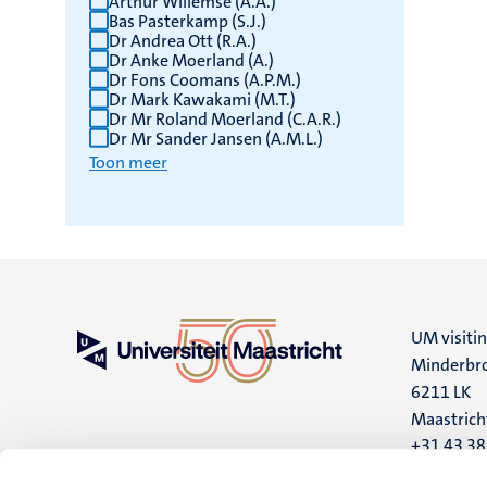
Arthur Willemse (A.A.)
Bas Pasterkamp (S.J.)
Dr Andrea Ott (R.A.)
Dr Anke Moerland (A.)
Dr Fons Coomans (A.P.M.)
Dr Mark Kawakami (M.T.)
Dr Mr Roland Moerland (C.A.R.)
Dr Mr Sander Jansen (A.M.L.)
Toon meer
UM visiti
Minderbro
6211 LK
Maastrich
+31 43 3