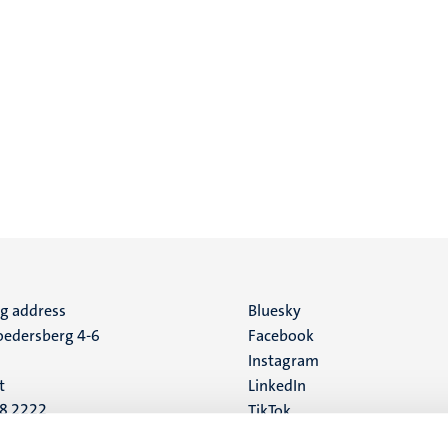
ng address
Social
Bluesky
edersberg 4-6
Facebook
media
Instagram
t
LinkedIn
88 2222
TikTok
YouTube