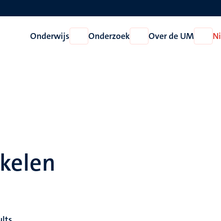
Onderwijs
Onderzoek
Over de UM
N
Open
Open
Open
Onderwijs
Onderzoek
Over
de
UM
ikelen
ults