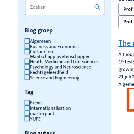
Zoek
Typ
Prof 
op
een
trefwoord
trefwoord
Prof 
om
Blog groep
de
resultaten
Algemeen
The 
Business and Economics
te
Cultuur- en
Althoug
vernieuwen
Maatschappijwetenschappen
Heath, Medicine and Life Sciences
19 test
Psychology and Neuroscience
growing
Rechtsgeleerdheid
21 juli
Science and Engineering
Algem
Tag
Brexit
internationalisation
martin paul
YUFE
Blog auteur