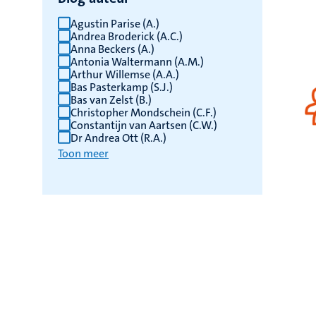
Agustin Parise (A.)
Andrea Broderick (A.C.)
Anna Beckers (A.)
Antonia Waltermann (A.M.)
Arthur Willemse (A.A.)
Bas Pasterkamp (S.J.)
Bas van Zelst (B.)
Christopher Mondschein (C.F.)
Constantijn van Aartsen (C.W.)
Dr Andrea Ott (R.A.)
Toon meer