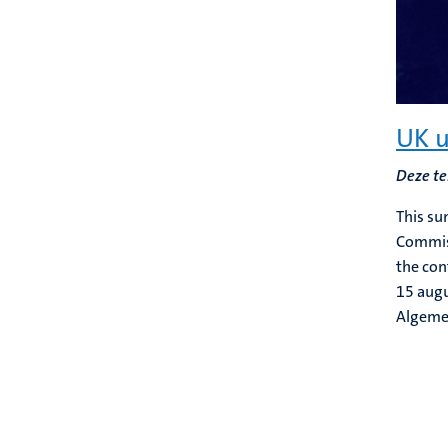
UK u
Deze te
This su
Commiss
the con
15 aug
Algem