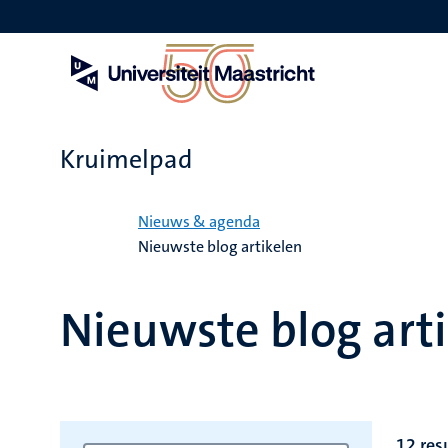
Overslaan
en
naar
de
inhoud
gaan
Kruimelpad
Home
Nieuws & agenda
Nieuwste blog artikelen
Nieuwste blog art
12 res