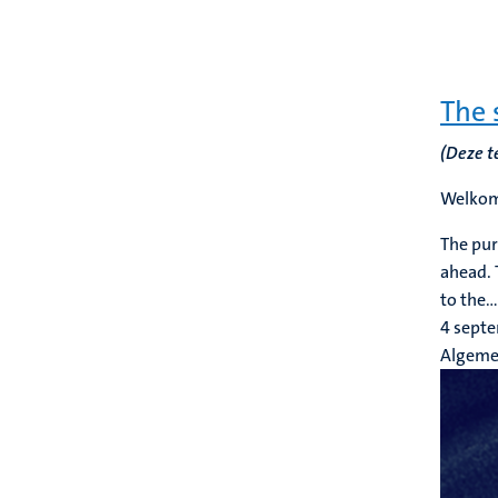
The 
(Deze t
Welkom
The pur
ahead. 
to the...
4 sept
Algem