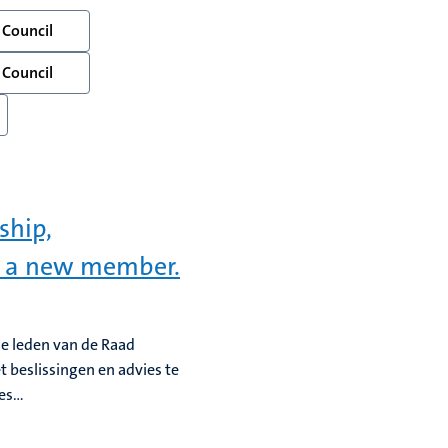
 Council
 Council
ship,
nd a new member.
le leden van de Raad
beslissingen en advies te
s...