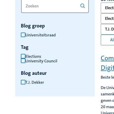
Zoek
Typ
Elect
op
een
trefwoord
trefwoord
Elect
om
Blog groep
de
T.J. 
resultaten
Universiteitsraad
Al
te
Tag
vernieuwen
Elections
Comm
University Council
Digi
Blog auteur
Beste 
T.J. Dekker
De Univ
samenko
geven o
20 maa
Univers