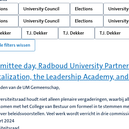
ions
University Council
Elections
University
ions
University Council
Elections
University
Dekker
T.J. Dekker
T.J. Dekker
T.J. Dekker
le filters wissen
ittee day, Radboud University Partner
talization, the Leadership Academy, a
leden van de UM Gemeenschap,
ersiteitsraad houdt niet alleen plenaire vergaderingen, waarbij al
men met het College van Bestuur om formeel in te stemmen met 
ver beleidsvoorstellen. Veel werk wordt verricht in drie commissie
rt 2024
iteitsraad