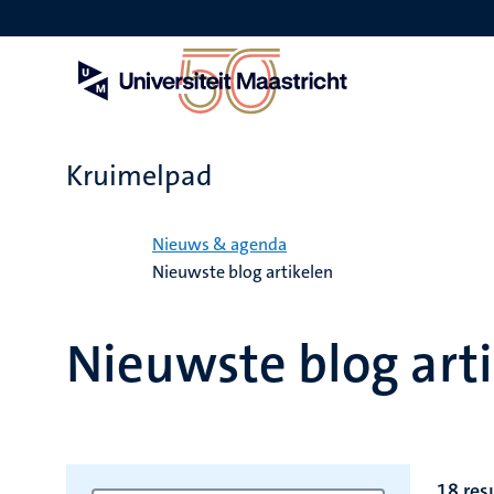
Overslaan
en
naar
de
inhoud
gaan
Kruimelpad
Home
Nieuws & agenda
Nieuwste blog artikelen
Nieuwste blog art
18 res