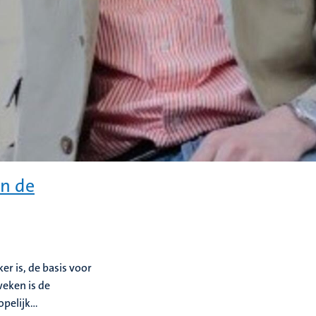
n de
er is, de basis voor
weken is de
elijk...