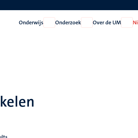
Onderwijs
Onderzoek
Over de UM
N
Open
Open
Open
Onderwijs
Onderzoek
Over
de
UM
ikelen
ults