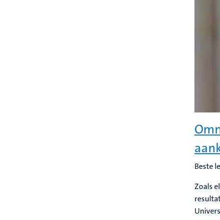
Omn
aan
Beste 
Zoals e
resulta
Univers