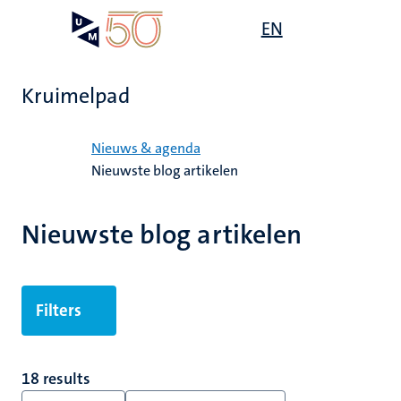
Overslaan
Open
EN
Search
My
en
UM
menu
on
naar
the
de
websit
Kruimelpad
inhoud
gaan
Home
Nieuws & agenda
Nieuwste blog artikelen
Nieuwste blog artikelen
Filters
18 results