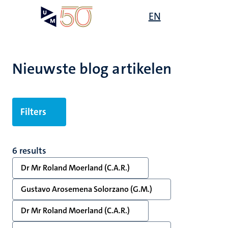
Overslaan
Open
EN
Search
My
en
UM
menu
on
naar
the
de
websit
inhoud
Nieuwste blog artikelen
gaan
Filters
6 results
Dr Mr Roland Moerland (C.A.R.)
Gustavo Arosemena Solorzano (G.M.)
Dr Mr Roland Moerland (C.A.R.)