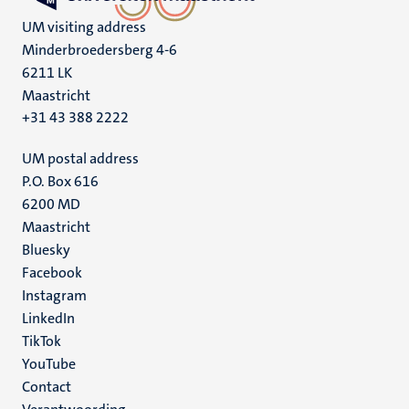
UM visiting address
Minderbroedersberg 4-6
6211 LK
Maastricht
+31 43 388 2222
UM postal address
P.O. Box 616
6200 MD
Maastricht
Social
Bluesky
Facebook
media
Instagram
LinkedIn
TikTok
YouTube
Menu
Contact