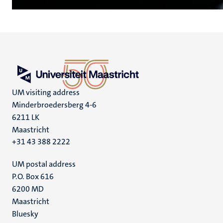
UM visiting address
Minderbroedersberg 4-6
6211 LK
Maastricht
+31 43 388 2222
UM postal address
P.O. Box 616
6200 MD
Maastricht
Social
Bluesky