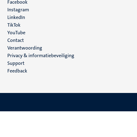
Facebook
media
Instagram
LinkedIn
TikTok
YouTube
Menu
Contact
Verantwoording
footer
Privacy & informatiebeveiliging
(NL)
Support
Feedback