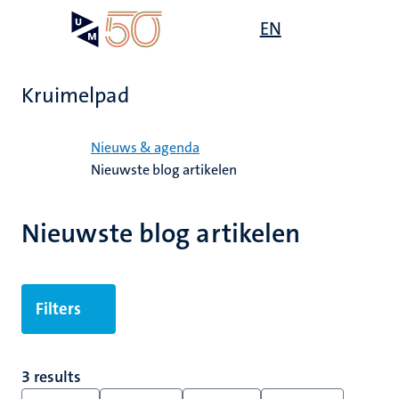
Overslaan
Open
EN
Search
My
en
UM
menu
on
naar
the
de
websit
Kruimelpad
inhoud
gaan
Home
Nieuws & agenda
Nieuwste blog artikelen
Nieuwste blog artikelen
Filters
3 results