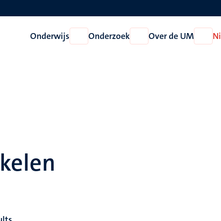
Onderwijs
Onderzoek
Over de UM
N
Open
Open
Open
Onderwijs
Onderzoek
Over
de
UM
ikelen
ults