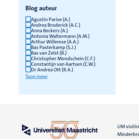
Blog auteur
Agustin Parise (A.)
Andrea Broderick (A.C.)
Anna Beckers (A.)
Antonia Waltermann (A.M.)
Arthur Willemse (A.A.)
Bas Pasterkamp (S.J.)
Bas van Zelst (B.)
Christopher Mondschein (C.F.)
Constantijn van Aartsen (C.W.)
Dr Andrea Ott (R.A.)
Toon meer
UM visiti
Minderbro