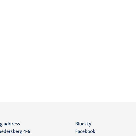
ng address
Social
Bluesky
edersberg 4-6
Facebook