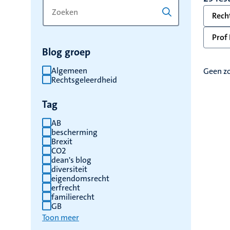
Zoek
Typ
Rech
op
een
trefwoord
trefwoord
Prof 
om
Blog groep
de
resultaten
Algemeen
Geen z
Rechtsgeleerdheid
te
vernieuwen
Pagin
Tag
AB
bescherming
Brexit
CO2
dean's blog
diversiteit
eigendomsrecht
erfrecht
familierecht
GB
Toon meer