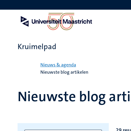
Overslaan
en
naar
de
inhoud
gaan
Kruimelpad
Home
Nieuws & agenda
Nieuwste blog artikelen
Nieuwste blog art
29 res