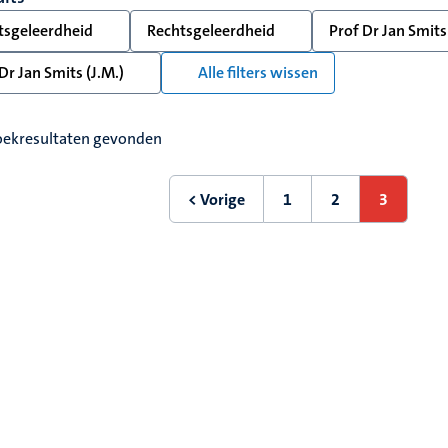
tsgeleerdheid
Rechtsgeleerdheid
Prof Dr Jan Smits
Dr Jan Smits (J.M.)
Alle filters wissen
oekresultaten gevonden
ering
< Vorige
1
2
3
Vorige
Eerste
Pagina
Huidige
pagina
pagina
pagina