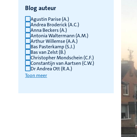
Blog auteur
Agustin Parise (A.)
Andrea Broderick (A.C.)
Anna Beckers (A.)
Antonia Waltermann (A.M.)
Arthur Willemse (A.A.)
Bas Pasterkamp (S.J.)
Bas van Zelst (B.)
Christopher Mondschein (C.F.)
Constantijn van Aartsen (C.W.)
Dr Andrea Ott (R.A.)
Toon meer