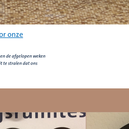
or onze
ten de afgelopen weken
 te stralen dat ons