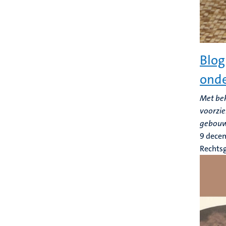
Blog
onde
Met beh
voorzie
gebouw 
9 dece
Rechts