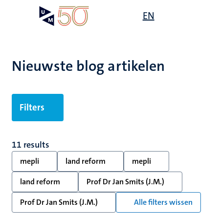
Overslaan
Open
EN
Search
My
en
UM
menu
on
naar
the
de
websit
inhoud
Nieuwste blog artikelen
gaan
Filters
11 results
mepli
land reform
mepli
land reform
Prof Dr Jan Smits (J.M.)
Prof Dr Jan Smits (J.M.)
Alle filters wissen