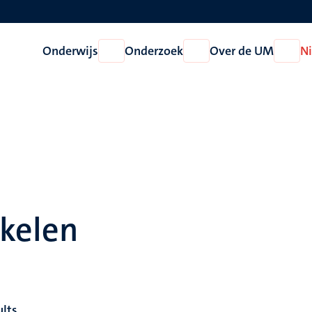
Onderwijs
Onderzoek
Over de UM
N
Open
Open
Open
Onderwijs
Onderzoek
Over
de
UM
ikelen
ults