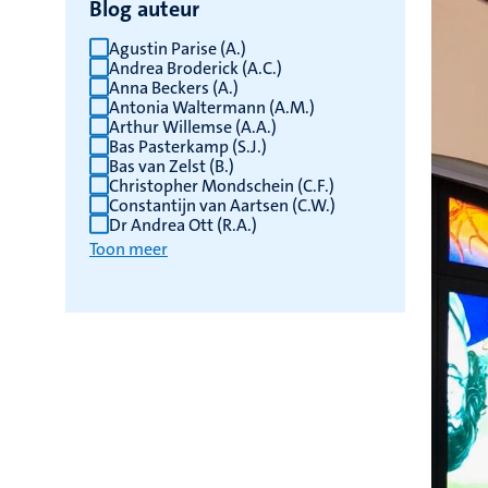
Blog auteur
Agustin Parise (A.)
Andrea Broderick (A.C.)
Anna Beckers (A.)
Antonia Waltermann (A.M.)
Arthur Willemse (A.A.)
Bas Pasterkamp (S.J.)
Bas van Zelst (B.)
Christopher Mondschein (C.F.)
Constantijn van Aartsen (C.W.)
Dr Andrea Ott (R.A.)
Toon meer