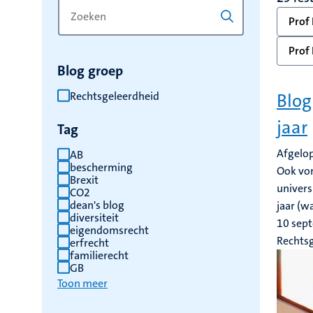
Zoek
Typ
Prof 
op
een
trefwoord
trefwoord
Prof 
om
Blog groep
de
resultaten
Rechtsgeleerdheid
Blog
te
jaar
Tag
vernieuwen
Afgelop
AB
bescherming
Ook von
Brexit
univers
CO2
dean's blog
jaar (wa
diversiteit
10 sep
eigendomsrecht
Rechts
erfrecht
familierecht
GB
Toon meer