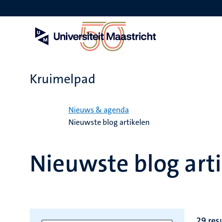
Overslaan
en
naar
de
inhoud
gaan
Kruimelpad
Home
Nieuws & agenda
Nieuwste blog artikelen
Nieuwste blog art
29 res