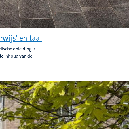
rwijs’ en taal
dische opleiding is
 de inhoud van de