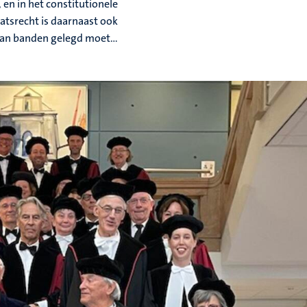
 en in het constitutionele
aatsrecht is daarnaast ook
 aan banden gelegd moet...