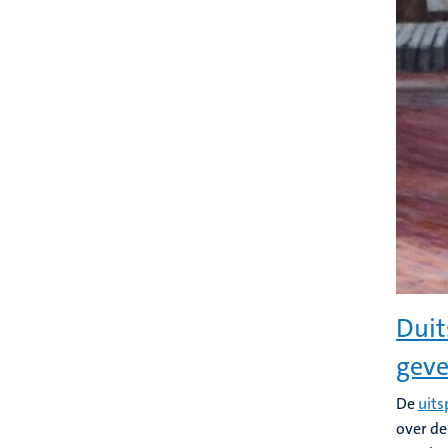
Duit
geve
De
uits
over d