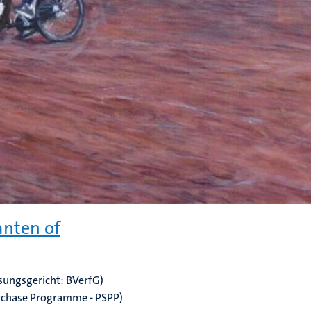
anten of
sungsgericht: BVerfG)
rchase Programme - PSPP)