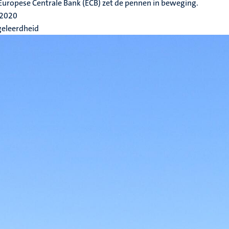
Europese Centrale Bank (ECB) zet de pennen in beweging.
 2020
geleerdheid