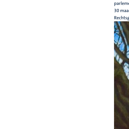
parleme
30 maa
Rechts