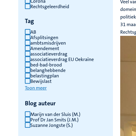
Corona
Veel va
Rechtsgeleerdheid
te
domein 
vernieuwen
politie
Tag
31 maa
AB
Rechts
Afsplitsingen
ambtsmisdrijven
Amendement
associatieverdrag
associatieverdrag EU Oekraïne
bed-bad-brood
belanghebbende
belastingplan
Bewijslast
Toon meer
Blog auteur
Marijn van der Sluis (M.)
Prof Dr Jan Smits (J.M.)
Suzanne Jongste (S.)