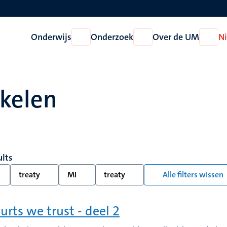
Onderwijs
Onderzoek
Over de UM
N
Open
Open
Open
Onderwijs
Onderzoek
Over
de
UM
ikelen
ults
treaty
MI
treaty
Alle filters wissen
ourts we trust - deel 2