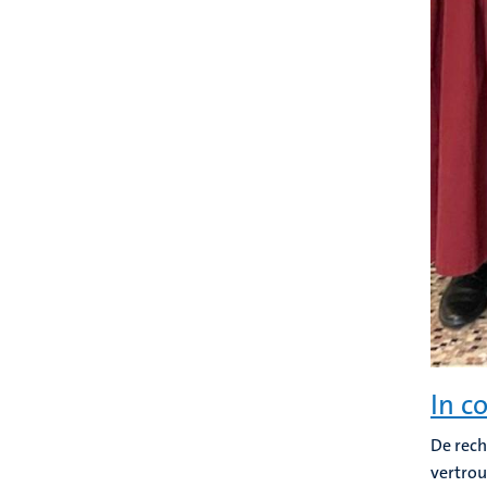
In c
De rech
vertrou