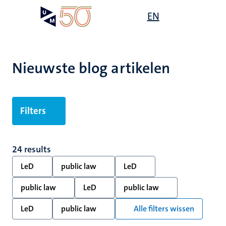
Overslaan
Open
EN
Search
My
en
UM
menu
on
naar
the
de
websit
inhoud
Nieuwste blog artikelen
gaan
Filters
24 results
LeD
public law
LeD
public law
LeD
public law
LeD
public law
Alle filters wissen