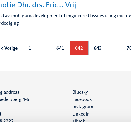
tie Dhr. drs. Eric J. Vrij
ed assembly and development of engineered tissues using microw
rdediging
ering
…
…
< Vorige
1
641
642
643
7
Vorige
Eerste
Pagina
Huidige
Pagina
pagina
pagina
pagina
ng address
Social
Bluesky
edersberg 4-6
Facebook
media
Instagram
t
LinkedIn
88 2222
TikTok
YouTube