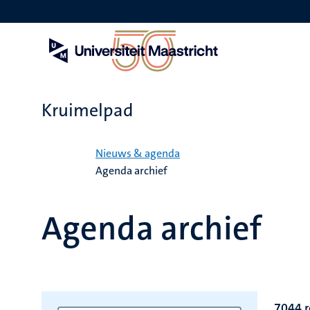
Overslaan
en
naar
de
inhoud
gaan
Kruimelpad
Home
Nieuws & agenda
Agenda archief
Agenda archief
7044 r