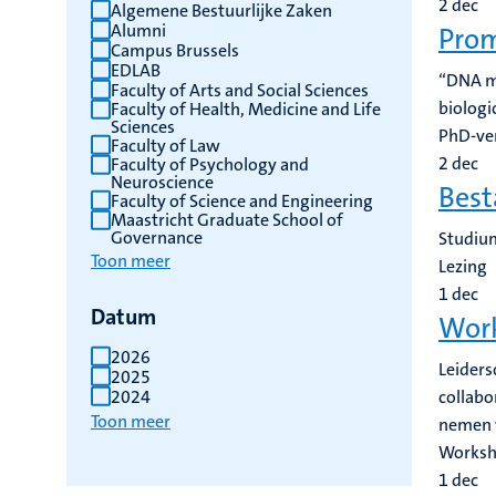
2
dec
Algemene Bestuurlijke Zaken
Alumni
Prom
Campus Brussels
EDLAB
“DNA me
Faculty of Arts and Social Sciences
biologi
Faculty of Health, Medicine and Life
Sciences
PhD-ve
Faculty of Law
2
dec
Faculty of Psychology and
Neuroscience
Best
Faculty of Science and Engineering
Maastricht Graduate School of
Governance
Studium
Toon meer
Lezing
1
dec
Datum
Work
2026
Leiders
2025
2024
collabo
Toon meer
nemen v
Works
1
dec