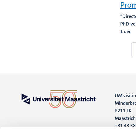
Promo
“Direct
PhD-ve
1
dec
Pagin
UM visiti
Minderbro
6211 LK
Maastrich
+31 43 3