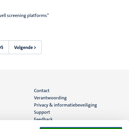
ell screening platforms”
05
Volgende >
Laatste
Volgende
pagina
pagina
Menu
Contact
Verantwoording
footer
Privacy & informatiebeveiliging
Support
(NL)
Feedback