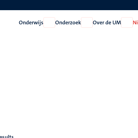
Onderwijs
Onderzoek
Over de UM
N
Open
Open
Open
Onderwijs
Onderzoek
Over
de
UM
esults