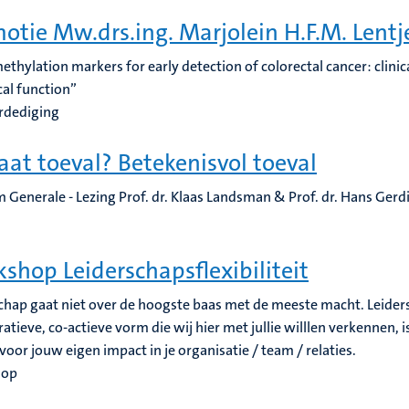
otie Mw.drs.ing. Marjolein H.F.M. Lentj
thylation markers for early detection of colorectal cancer: clinica
cal function”
rdediging
aat toeval? Betekenisvol toeval
 Generale - Lezing Prof. dr. Klaas Landsman & Prof. dr. Hans Gerd
shop Leiderschapsflexibiliteit
chap gaat niet over de hoogste baas met de meeste macht. Leiders
ratieve, co-actieve vorm die wij hier met jullie willlen verkennen,
oor jouw eigen impact in je organisatie / team / relaties.
hop