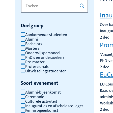
Zoek
Typ
op
een
Inau
trefwoord
trefwoord
om
Over ba
Doelgroep
de
Inaugur
resultaten
Aankomende studenten
2
dec
Alumni
te
Prom
Bachelors
vernieuwen
Masters
Onderwijspersoneel
“Anxiet
PhD's en onderzoekers
PhD-ve
Pre-master
Professionals
2
dec
Uitwisselingsstudenten
EuCo
Soort evenement
EU Cour
Raad de
Alumni-bijeenkomst
Ceremonie
adminis
Culturele activiteit
Works
Inauguraties en afscheidscolleges
2
dec
Kennisbijeenkomst