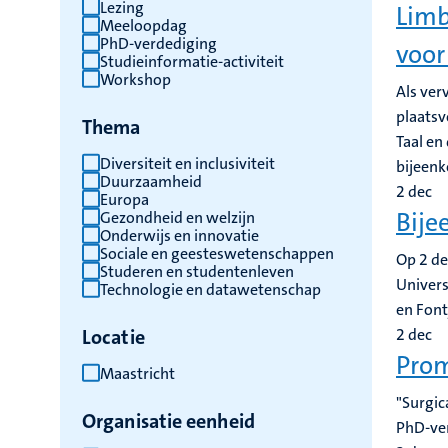
Lezing
Limb
Meeloopdag
PhD-verdediging
voor
Studieinformatie-activiteit
Workshop
Als ver
plaatsv
Thema
Taal en
Diversiteit en inclusiviteit
bijeenk
Duurzaamheid
2
dec
Europa
Bije
Gezondheid en welzijn
Onderwijs en innovatie
Sociale en geesteswetenschappen
Op 2 de
Studeren en studentenleven
Univers
Technologie en datawetenschap
en Font
Locatie
2
dec
Prom
Maastricht
"Surgic
Organisatie eenheid
PhD-ve