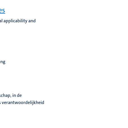
es
l applicability and
ing
chap, in de
 is verantwoordelijkheid