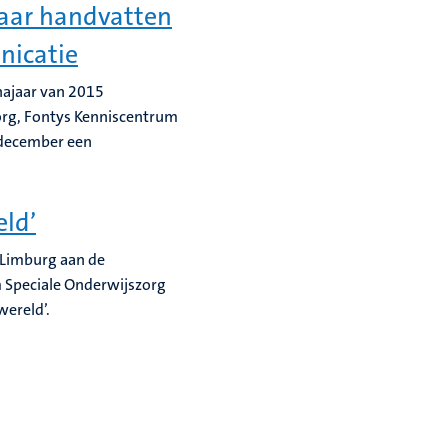
naar handvatten
nicatie
 najaar van 2015
org, Fontys Kenniscentrum
2 december een
eld’
n Limburg aan de
 Speciale Onderwijszorg
wereld’.