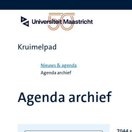
Overslaan
en
naar
de
inhoud
gaan
Kruimelpad
Home
Nieuws & agenda
Agenda archief
Agenda archief
7044 r