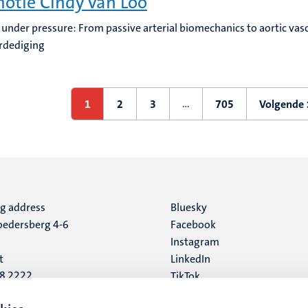
otie Cindy van Loo
s under pressure: From passive arterial biomechanics to aortic vas
rdediging
ering
…
1
2
3
705
Volgende 
Huidige
Pagina
Pagina
Laatste
Volg
pagina
pagina
pagi
ng address
Social
Bluesky
edersberg 4-6
Facebook
media
Instagram
t
LinkedIn
88 2222
TikTok
YouTube
 address