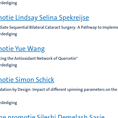
rdediging
otie Lindsay Selina Spekreijse
iate Sequential Bilateral Cataract Surgery: A Pathway to Implem
rdediging
motie Yue Wang
iting the Antioxidant Network of Quercetin"
rdediging
otie Simon Schick
dation by Design: Impact of different spinning parameters on the
rdediging
ne promotie Sileshi Demelash Sasie