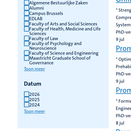
Algemene Bestuurlijke Zaken
Alumni
" Stren
Campus Brussels
Compreh
EDLAB
Faculty of Arts and Social Sciences
System
Faculty of Health, Medicine and Life
PhD-ve
Sciences
Faculty of Law
9
jul
Faculty of Psychology and
Prom
Neuroscience
Faculty of Science and Engineering
Maastricht Graduate School of
" Optim
Governance
Prehabi
Toon meer
PhD-ve
9
jul
Datum
Prom
2026
2025
" Forms
2024
Enginee
Toon meer
PhD-ve
8
jul