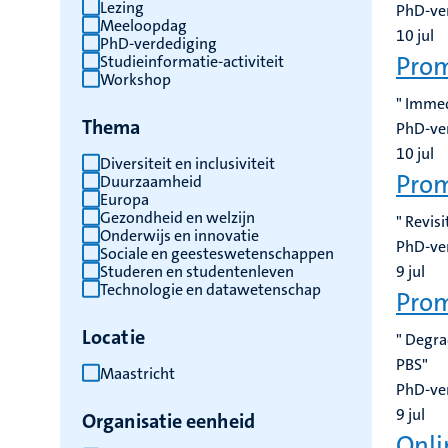
Lezing
PhD-ve
Meeloopdag
10
jul
PhD-verdediging
Prom
Studieinformatie-activiteit
Workshop
" Immed
Thema
PhD-ve
10
jul
Diversiteit en inclusiviteit
Pro
Duurzaamheid
Europa
Gezondheid en welzijn
" Revis
Onderwijs en innovatie
PhD-ve
Sociale en geesteswetenschappen
Studeren en studentenleven
9
jul
Technologie en datawetenschap
Prom
Locatie
" Degra
PBS"
Maastricht
PhD-ve
9
jul
Organisatie eenheid
Onli