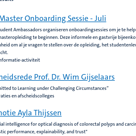
Master Onboarding Sessie - Juli
tudent Ambassadors organiseren onboardingsessies om je te he
masteropleiding te beginnen. Deze informele en gastvrije bijeenk
heid om al je vragen te stellen over de opleiding, het studentenle
cht.
nformatie-activiteit
heidsrede Prof. Dr. Wim Gijselaars
tted to Learning under Challenging Circumstances”
aties en afscheidscolleges
otie Ayla Thijssen
icial intelligence for optical diagnosis of colorectal polyps and car
tic performance, explainability, and trust"