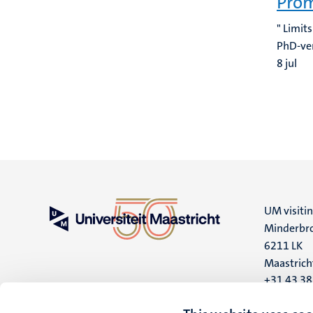
Prom
" Limit
PhD-ve
8
jul
Pagin
UM visiti
Minderbro
6211 LK
Maastrich
+31 43 3
UM postal