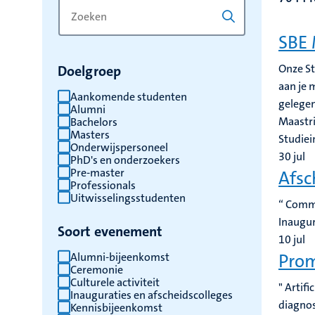
Zoek
Typ
op
een
SBE 
trefwoord
trefwoord
om
Onze S
Doelgroep
de
aan je 
resultaten
Aankomende studenten
gelegen
Alumni
te
Maastri
Bachelors
vernieuwen
Masters
Studiei
Onderwijspersoneel
30
jul
PhD's en onderzoekers
Pre-master
Afsc
Professionals
Uitwisselingsstudenten
“ Commi
Inaugur
Soort evenement
10
jul
Alumni-bijeenkomst
Prom
Ceremonie
Culturele activiteit
" Artif
Inauguraties en afscheidscolleges
diagnos
Kennisbijeenkomst