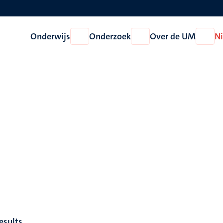
Onderwijs
Onderzoek
Over de UM
N
Open
Open
Open
Onderwijs
Onderzoek
Over
de
UM
esults